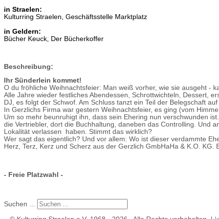
in Straelen:
Kulturring Straelen, Geschäftsstelle Marktplatz
in Geldern:
Bücher Keuck, Der Bücherkoffer
Beschreibung:
Ihr Sünderlein kommet!
O du fröhliche Weihnachtsfeier: Man weiß vorher, wie sie ausgeht - k
Alle Jahre wieder festliches Abendessen, Schrottwichteln, Dessert, 
DJ, es folgt der Schwof. Am Schluss tanzt ein Teil der Belegschaft auf
In Gerzlichs Firma war gestern Weihnachtsfeier, es ging (vom Himmel
Um so mehr beunruhigt ihn, dass sein Ehering nun verschwunden ist
die Vertriebler, dort die Buchhaltung, daneben das Controlling. Und a
Lokalität verlassen haben. Stimmt das wirklich?
Wer sagt das eigentlich? Und vor allem: Wo ist dieser verdammte Eh
Herz, Terz, Kerz und Scherz aus der Gerzlich GmbHaHa & K.O. KG. 
- Freie Platzwahl -
Suchen ...