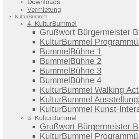
Downloads
Vermietung
KulturBummel
4. KulturBummel
Grußwort Bürgermeister 
KulturBummel Programmüb
BummelBühne 1
BummelBühne 2
BummelBühne 3
BummelBühne 4
KulturBummel Walking Act
KulturBummel Ausstellung
KulturBummel Kunst-Intera
3. KulturBummel
Grußwort Bürgermeister 
KulturBummel Programmüb