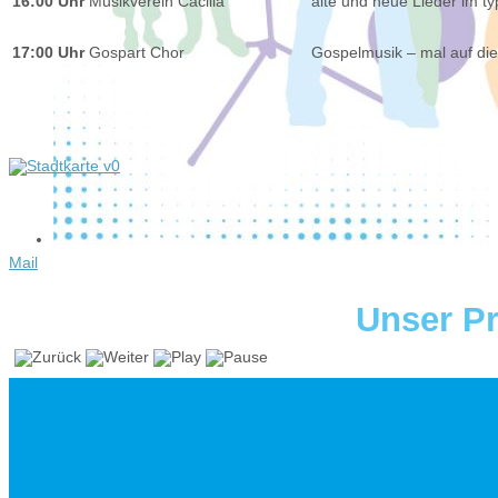
16:00 Uhr
Musikverein Cäcilia
alte und neue Lieder im t
17:00 Uhr
Gospart Chor
Gospelmusik – mal auf die
Mail
Unser P