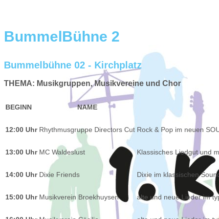
BummelBühne 2
Bummelbühne 02 - Kirchplatz
THEMA: Musikgruppen, Musikvereine und Chor
BEGINN
NAME
12:00 Uhr
Rhythmusgruppe Directors Cut
Rock & Pop im neuen S
13:00 Uhr
MC Waldeslust
Klassisches Liedgut und
14:00 Uhr
Dixie Friends
Dixie im klassischen Soun
15:00 Uhr
Musikverein Broekhuysen
alte und neue Lieder im t