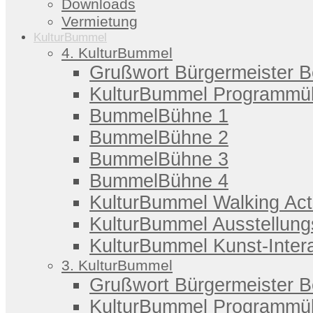
Downloads
Vermietung
KulturBummel
4. KulturBummel
Grußwort Bürgermeister 
KulturBummel Programmüb
BummelBühne 1
BummelBühne 2
BummelBühne 3
BummelBühne 4
KulturBummel Walking Act
KulturBummel Ausstellung
KulturBummel Kunst-Intera
3. KulturBummel
Grußwort Bürgermeister 
KulturBummel Programmüb