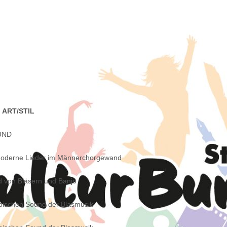
ART/STIL
OUND
 moderne Lieder im Männerchorgewand
d von Bläsern und Banjo
ypischen Sound der Blasmusik