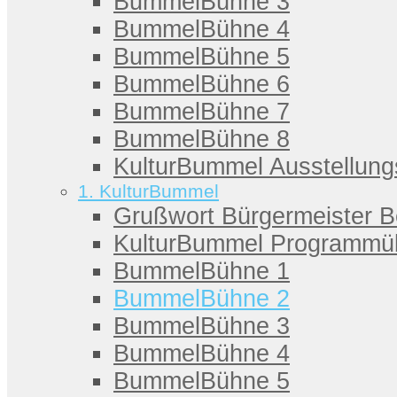
BummelBühne 3
BummelBühne 4
BummelBühne 5
BummelBühne 6
BummelBühne 7
BummelBühne 8
KulturBummel Ausstellung
1. KulturBummel
Grußwort Bürgermeister 
KulturBummel Programmüb
BummelBühne 1
BummelBühne 2
BummelBühne 3
BummelBühne 4
BummelBühne 5