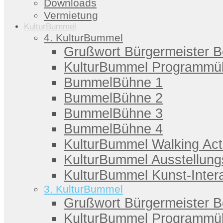
Downloads
Vermietung
KulturBummel
4. KulturBummel
Grußwort Bürgermeister 
KulturBummel Programmüb
BummelBühne 1
BummelBühne 2
BummelBühne 3
BummelBühne 4
KulturBummel Walking Act
KulturBummel Ausstellung
KulturBummel Kunst-Intera
3. KulturBummel
Grußwort Bürgermeister 
KulturBummel Programmüb