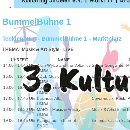
BummelBühne 1
Tecklenburg - BummelBühne 1 - Marktplatz
THEMA: Musik & Art-Style - LIVE
UHRZEIT
NAME
14:00 - 14:45 Uhr
Allan Wylco and the Voltanics
Singer-Songwriter-M
UMBAU
15:00 - 15:45 Uhr
ADEL-Music
Edle akustik Covers
UMBAU
16:00 - 16:45 Uhr
Spass an de Freud
Rock-Ensemble mit ni
UMBAU
17:00 - 17:45 Uhr
Business Affair
Covermusik, Rock, P
UMBAU
18:00 - 18:30 Uhr
MARY - Music & Artistry
Musik & Artistik mit 
UMBAU
19:00 - 19:45 Uhr
Klangchaot in Biernot
Ein musikalisch-kult
ENDE