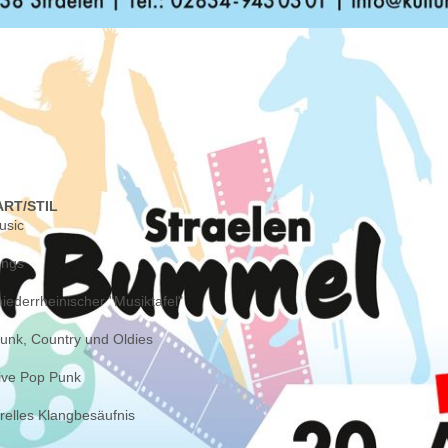
ART/STIL
usic
ongs
ederrheinischer "Musiktafel"
unk, Country und Oldies
Live Pop Punk
urelles Klangbesäufnis