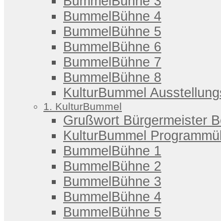
BummelBühne 3
BummelBühne 4
BummelBühne 5
BummelBühne 6
BummelBühne 7
BummelBühne 8
KulturBummel Ausstellung
1. KulturBummel
Grußwort Bürgermeister 
KulturBummel Programmüb
BummelBühne 1
BummelBühne 2
BummelBühne 3
BummelBühne 4
BummelBühne 5